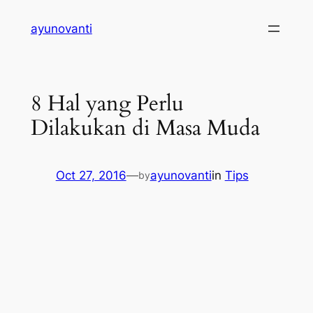
Skip
ayunovanti
to
content
8 Hal yang Perlu
Dilakukan di Masa Muda
Oct 27, 2016
—
ayunovanti
in
Tips
by