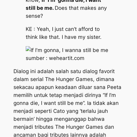
know,
If I’m gonna die, I want
still be me.
Does that makes any
sense?
KE : Yeah, I just can’t afford to
think like that. I have my sister.
sumber : weheartit.com
Dialog ini adalah salah satu dialog favorit
dalam serial The Hunger Games, dimana
sekacau apapun keadaan diluar sana Peeta
memilih untuk tetap menjadi dirinya
“If I’m
gonna die, I want still be me”.
Ia tidak akan
menjadi seperti Cato yang ‘terlalu jauh
bermain’ hingga menganggap bahwa
menjadi tributes The Hunger Games dan
ancaman bagi tributes lainnya adalah