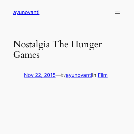
Skip
ayunovanti
to
content
Nostalgia The Hunger
Games
Nov 22, 2015
—
ayunovanti
in
Film
by