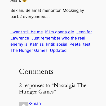
Allah.
Sekian. Selamat menonton Mockingjay
part.2 everyoneee….
I want still be me
If I’m gonna die
Jennifer
Lawrence
Just remember who the real
enemy is
Katniss
kritik sosial
Peeta
test
The Hunger Games
Updated
Comments
2 responses to “Nostalgia The
Hunger Games”
X-man