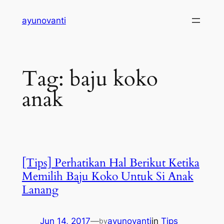
Skip
ayunovanti
to
content
Tag:
baju koko
anak
[Tips] Perhatikan Hal Berikut Ketika
Memilih Baju Koko Untuk Si Anak
Lanang
Jun 14, 2017
—
ayunovanti
in
Tips
by