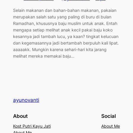
Selain makanan dan bahan-bahan makanan, pakaian
merupakan salah satu yang paling di buru di bulan
Ramadhan, khususnya baju muslim untuk anak. Entah
mengapa setiap melihat anak kecil pakai baju koko
kesannya jadi tambah lucu, ya kaan? tingkat kelucuan
dan kegemasannya jadi bertambah berpuluh kali lipat.
aaaaakk. Mungkin karena sehari-hari kita jarang
melihat mereka memakai baju…
ayunovanti
About
Social
Kost Putri Kayu Jati
About Me
About Me