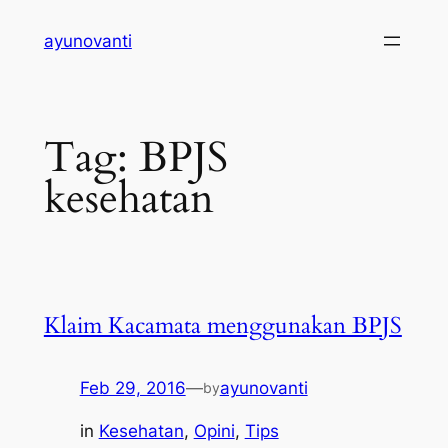
Skip
ayunovanti
to
content
Tag:
BPJS
kesehatan
Klaim Kacamata menggunakan BPJS
Feb 29, 2016
—
ayunovanti
by
in
Kesehatan
, 
Opini
, 
Tips