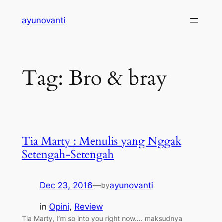
Skip
ayunovanti
to
content
Tag:
Bro & bray
Tia Marty : Menulis yang Nggak
Setengah-Setengah
Dec 23, 2016
—
ayunovanti
by
in
Opini
, 
Review
Tia Marty, I’m so into you right now…. maksudnya