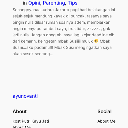
in
Opini
, 
Parenting
, 
Tips
Senangnyaaaa..udara Jakarta pagi hari belakangan ini
sejuk-sejuk mendung kayak di puncak, rasanya saya
pingin nulis diluar rumah soalnya adem, membiarkan
angin menyapu rambut saya, trus tidur, zzzzzz, gak
jadi nulis. Jangan dong ah, saya lagi kejar deadline nih
dari kemarin, keingetan mbak Susiiiii muluk
Mbak
Susiiii…aku padamu!!! Mbak Susi mengingatkan saya
akan sosok seorang…
ayunovanti
About
Social
Kost Putri Kayu Jati
About Me
About Me