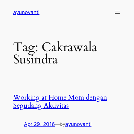
Skip
ayunovanti
to
content
Tag:
Cakrawala
Susindra
Working at Home Mom dengan
Segudang Aktivitas
Apr 29, 2016
—
ayunovanti
by