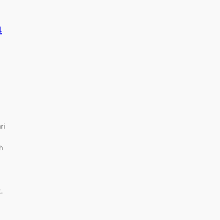
a
ri
h
.