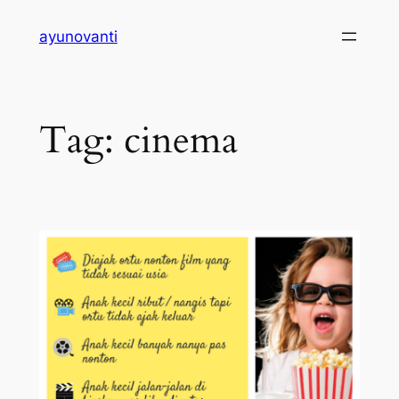
Skip
ayunovanti
to
content
Tag:
cinema