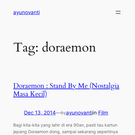
Skip
ayunovanti
to
content
Tag:
doraemon
Doraemon : Stand By Me (Nostalgia
Masa Kecil)
Dec 13, 2014
—
ayunovanti
in
Film
by
Bagi kita-kita yang lahir di era 90an, pasti tau kartun
jepang Doraemon dong, sampai sekarang sepertinya