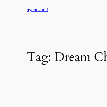
Skip
ayunovanti
to
content
Tag:
Dream C