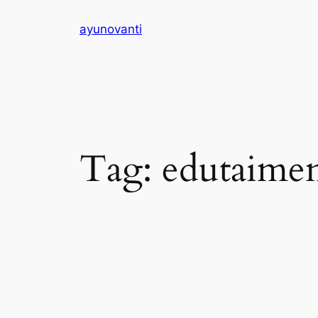
Skip
ayunovanti
to
content
Tag:
edutaime