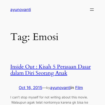
Skip
ayunovanti
to
content
Tag:
Emosi
Inside Out : Kisah 5 Perasaan Dasar
dalam Diri Seorang Anak
Oct 16, 2015
—
ayunovanti
in
Film
by
I can’t stop myself for not writing about this movie.
Walaupun agak telat nontonnya karena gk bisa ke