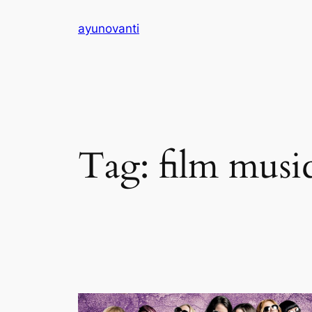
Skip
ayunovanti
to
content
Tag:
film music