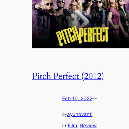
Pitch Perfect (2012)
Feb 10, 2022
—
ayunovanti
by
in
Film
, 
Review