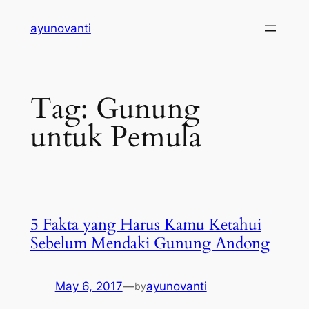
Skip
ayunovanti
to
content
Tag:
Gunung
untuk Pemula
5 Fakta yang Harus Kamu Ketahui
Sebelum Mendaki Gunung Andong
May 6, 2017
—
ayunovanti
by