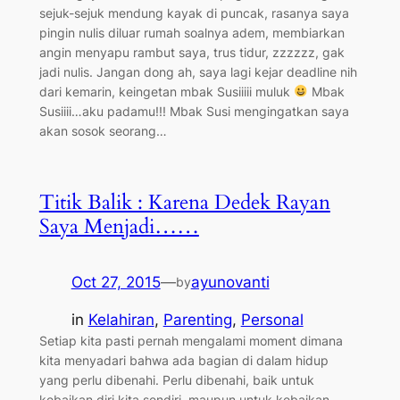
sejuk-sejuk mendung kayak di puncak, rasanya saya
pingin nulis diluar rumah soalnya adem, membiarkan
angin menyapu rambut saya, trus tidur, zzzzzz, gak
jadi nulis. Jangan dong ah, saya lagi kejar deadline nih
dari kemarin, keingetan mbak Susiiiii muluk
Mbak
Susiiii…aku padamu!!! Mbak Susi mengingatkan saya
akan sosok seorang…
Titik Balik : Karena Dedek Rayan
Saya Menjadi……
Oct 27, 2015
—
ayunovanti
by
in
Kelahiran
, 
Parenting
, 
Personal
Setiap kita pasti pernah mengalami moment dimana
kita menyadari bahwa ada bagian di dalam hidup
yang perlu dibenahi. Perlu dibenahi, baik untuk
kebaikan diri kita sendiri, maupun untuk kebaikan