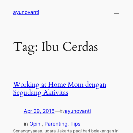
Skip
ayunovanti
to
content
Tag:
Ibu Cerdas
Working at Home Mom dengan
Segudang Aktivitas
Apr 29, 2016
—
ayunovanti
by
in
Opini
, 
Parenting
, 
Tips
Senangnyaaaa..udara Jakarta pagi hari belakangan ini