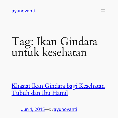
Skip
ayunovanti
to
content
Tag:
Ikan Gindara
untuk kesehatan
Khasiat Ikan Gindara bagi Kesehatan
Tubuh dan Ibu Hamil
Jun 1, 2015
—
ayunovanti
by