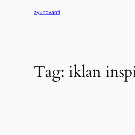
Skip
ayunovanti
to
content
Tag:
iklan inspi