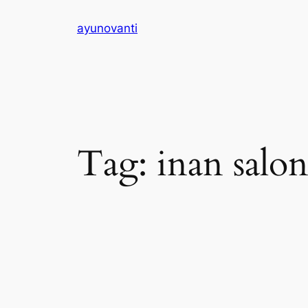
Skip
ayunovanti
to
content
Tag:
inan salo