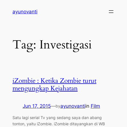
Skip
ayunovanti
to
content
Tag:
Investigasi
iZombie : Ketika Zombie turut
mengungkap Kejahatan
Jun 17, 2015
—
ayunovanti
in
Film
by
Satu lagi serial Tv yang sedang saya dan abang
tonton, yaitu iZombie. iZombie ditayangkan di WB