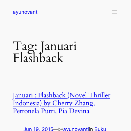
Skip
ayunovanti
to
content
Tag:
Januari
Flashback
Januari : Flashback (Novel Thriller
Indonesia) by Cherry Zhang,
Petronela Putri, Pia Devina
Jun 19, 2015
—
ayunovanti
in
Buku
by