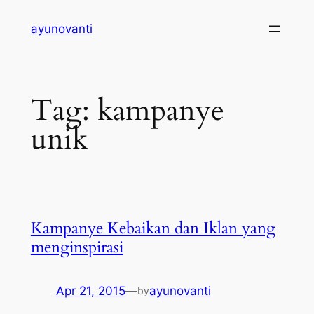
Skip
ayunovanti
to
content
Tag:
kampanye
unik
Kampanye Kebaikan dan Iklan yang
menginspirasi
Apr 21, 2015
—
ayunovanti
by