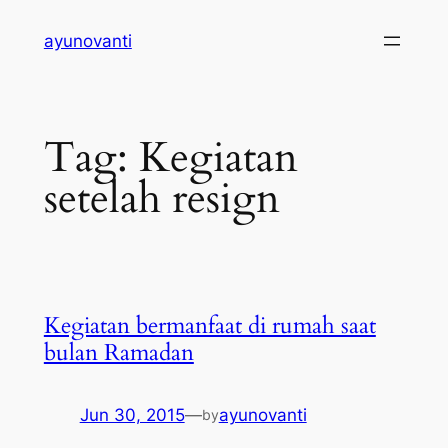
Skip
ayunovanti
to
content
Tag:
Kegiatan
setelah resign
Kegiatan bermanfaat di rumah saat
bulan Ramadan
Jun 30, 2015
—
ayunovanti
by