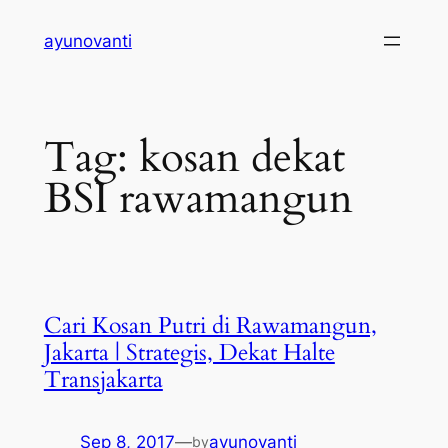
Skip
ayunovanti
to
content
Tag:
kosan dekat
BSI rawamangun
Cari Kosan Putri di Rawamangun,
Jakarta | Strategis, Dekat Halte
Transjakarta
Sep 8, 2017
—
ayunovanti
by