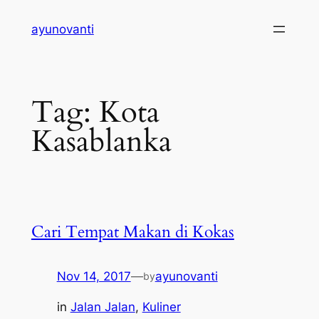
Skip
ayunovanti
to
content
Tag:
Kota
Kasablanka
Cari Tempat Makan di Kokas
Nov 14, 2017
—
ayunovanti
by
in
Jalan Jalan
, 
Kuliner