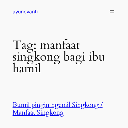
Skip
ayunovanti
to
content
Tag:
manfaat
singkong bagi ibu
hamil
Bumil pingin ngemil Singkong /
Manfaat Singkong