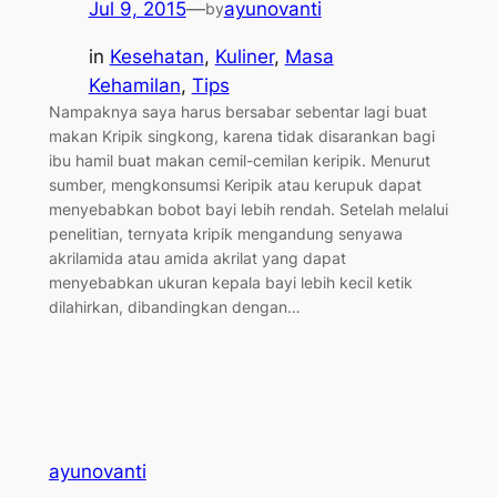
Jul 9, 2015
—
ayunovanti
by
in
Kesehatan
, 
Kuliner
, 
Masa
Kehamilan
, 
Tips
Nampaknya saya harus bersabar sebentar lagi buat
makan Kripik singkong, karena tidak disarankan bagi
ibu hamil buat makan cemil-cemilan keripik. Menurut
sumber, mengkonsumsi Keripik atau kerupuk dapat
menyebabkan bobot bayi lebih rendah. Setelah melalui
penelitian, ternyata kripik mengandung senyawa
akrilamida atau amida akrilat yang dapat
menyebabkan ukuran kepala bayi lebih kecil ketik
dilahirkan, dibandingkan dengan…
ayunovanti