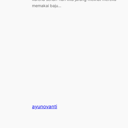
memakai baju…
ayunovanti