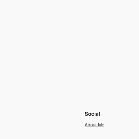
Social
About Me