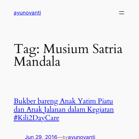
Skip
ayunovanti
to
content
Tag:
Musium Satria
Mandala
Bukber bareng Anak Yatim Piatu
dan Anak Jalanan dalam Kegiatan
#Kili2DayCare
Jun 29, 2016
—
ayunovanti
by