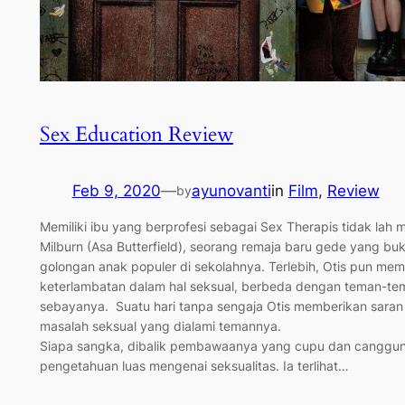
Sex Education Review
Feb 9, 2020
—
ayunovanti
in
Film
, 
Review
by
Memiliki ibu yang berprofesi sebagai Sex Therapis tidak lah 
Milburn (Asa Butterfield), seorang remaja baru gede yang buk
golongan anak populer di sekolahnya. Terlebih, Otis pun memil
keterlambatan dalam hal seksual, berbeda dengan teman-te
sebayanya. Suatu hari tanpa sengaja Otis memberikan sara
masalah seksual yang dialami temannya.
Siapa sangka, dibalik pembawaanya yang cupu dan canggung
pengetahuan luas mengenai seksualitas. Ia terlihat…