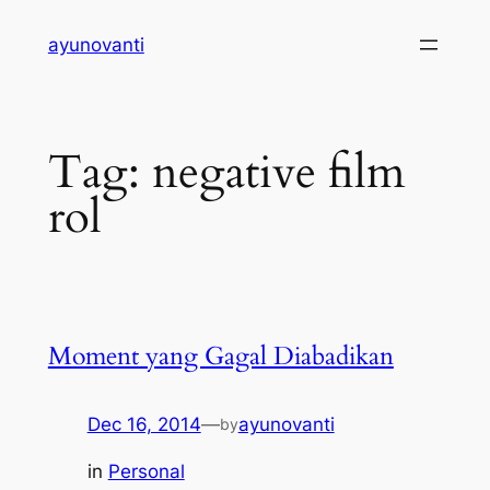
Skip
ayunovanti
to
content
Tag:
negative film
rol
Moment yang Gagal Diabadikan
Dec 16, 2014
—
ayunovanti
by
in
Personal