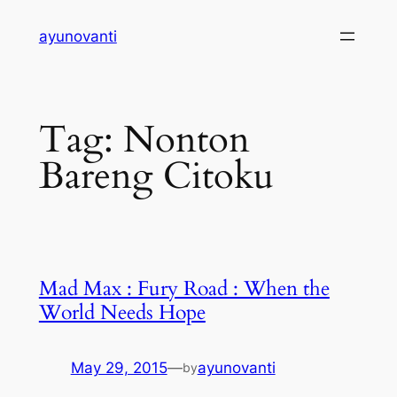
Skip
ayunovanti
to
content
Tag:
Nonton
Bareng Citoku
Mad Max : Fury Road : When the
World Needs Hope
May 29, 2015
—
ayunovanti
by