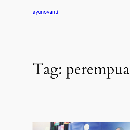
Skip
ayunovanti
to
content
Tag:
perempuan