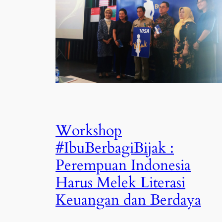
Workshop
#IbuBerbagiBijak :
Perempuan Indonesia
Harus Melek Literasi
Keuangan dan Berdaya