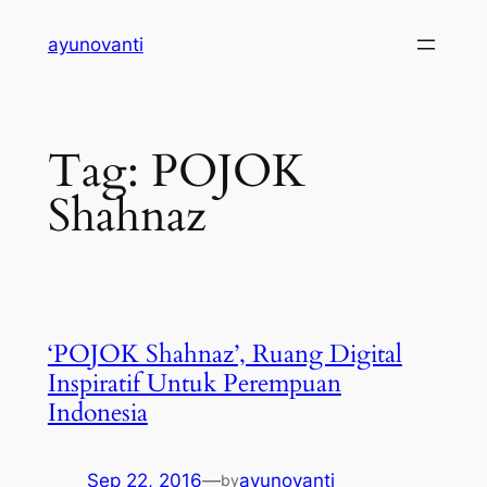
Skip
ayunovanti
to
content
Tag:
POJOK
Shahnaz
‘POJOK Shahnaz’, Ruang Digital
Inspiratif Untuk Perempuan
Indonesia
Sep 22, 2016
—
ayunovanti
by