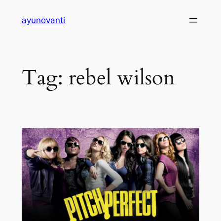
Skip
ayunovanti
to
content
Tag:
rebel wilson