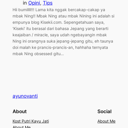
in
Opini
, 
Tips
Hii bumillll!!! Lama kita nggak bercakap-cakap ya
mbak Ning!! Mbak Ning atau mbak Nining ini adalah si
empunya blog Kisekii.com. Sepengetahuan saya,
‘Kiseki’ itu berasal dari bahasa Jepang yang berarti
keajaiban / miracle, saya udah ngebayangin mbak
Ning ini orangnya suka jepang-jepang gitu, eh taunya
doi malah ke prancis-prancis-an, hahhaha ternyata
mbak Ning obsessed gitu…
ayunovanti
About
Social
Kost Putri Kayu Jati
About Me
About Me