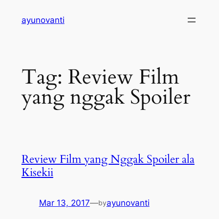
Skip
ayunovanti
to
content
Tag:
Review Film
yang nggak Spoiler
Review Film yang Nggak Spoiler ala
Kisekii
Mar 13, 2017
—
ayunovanti
by