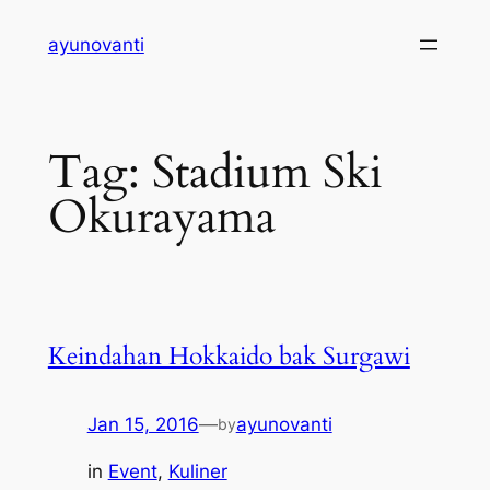
Skip
ayunovanti
to
content
Tag:
Stadium Ski
Okurayama
Keindahan Hokkaido bak Surgawi
Jan 15, 2016
—
ayunovanti
by
in
Event
, 
Kuliner