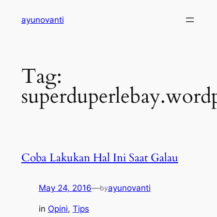
Skip
ayunovanti
to
content
Tag:
superduperlebay.word
Coba Lakukan Hal Ini Saat Galau
May 24, 2016
—
ayunovanti
by
in
Opini
, 
Tips