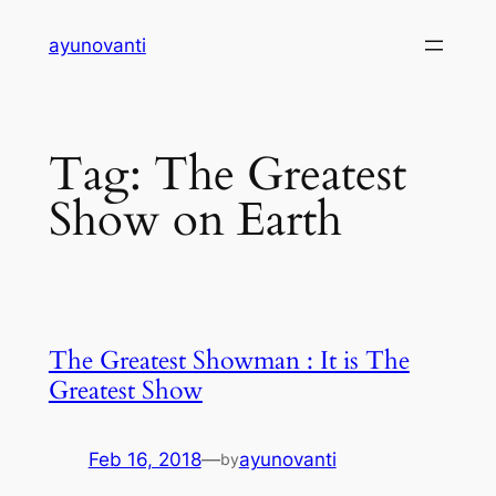
Skip
ayunovanti
to
content
Tag:
The Greatest
Show on Earth
The Greatest Showman : It is The
Greatest Show
Feb 16, 2018
—
ayunovanti
by