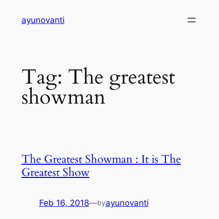
Skip
ayunovanti
to
content
Tag:
The greatest
showman
The Greatest Showman : It is The
Greatest Show
Feb 16, 2018
—
ayunovanti
by