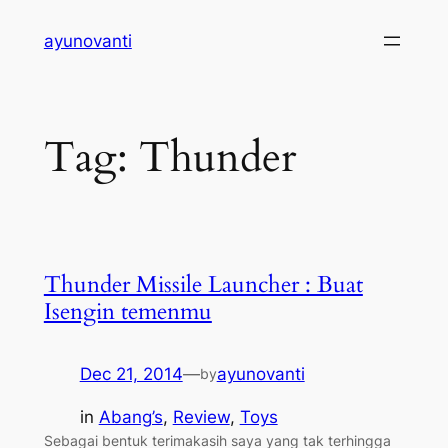
Skip
ayunovanti
to
content
Tag:
Thunder
Thunder Missile Launcher : Buat
Isengin temenmu
Dec 21, 2014
—
ayunovanti
by
in
Abang’s
, 
Review
, 
Toys
Sebagai bentuk terimakasih saya yang tak terhingga