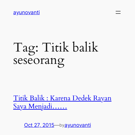
Skip
ayunovanti
to
content
Tag:
Titik balik
seseorang
Titik Balik : Karena Dedek Rayan
Saya Menjadi……
Oct 27, 2015
—
ayunovanti
by