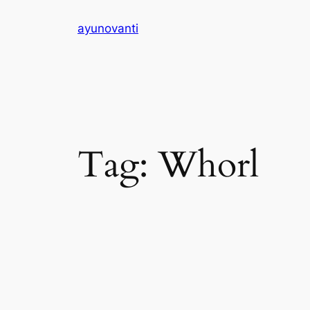
Skip
ayunovanti
to
content
Tag:
Whorl