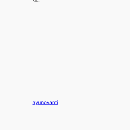
ke…
ayunovanti