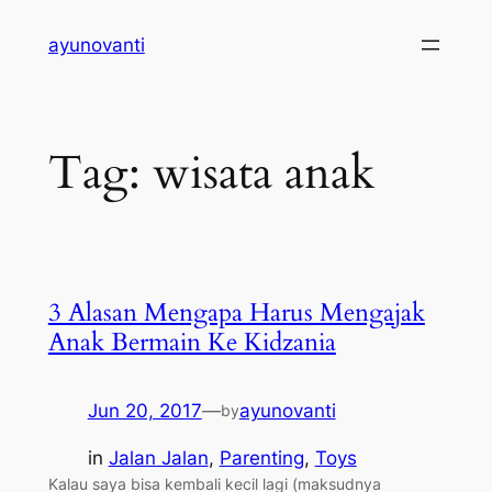
Skip
ayunovanti
to
content
Tag:
wisata anak
3 Alasan Mengapa Harus Mengajak
Anak Bermain Ke Kidzania
Jun 20, 2017
—
ayunovanti
by
in
Jalan Jalan
, 
Parenting
, 
Toys
Kalau saya bisa kembali kecil lagi (maksudnya