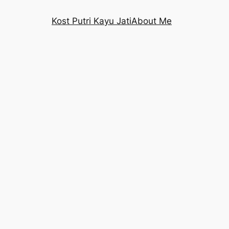
Kost Putri Kayu Jati
About Me