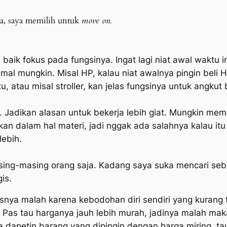
a, saya memilih untuk
move on.
 baik fokus pada fungsinya. Ingat lagi niat awal waktu 
mal mungkin. Misal HP, kalau niat awalnya pingin bel
itu, atau misal stroller, kan jelas fungsinya untuk ang
. Jadikan alasan untuk bekerja lebih giat. Mungkin 
ikan dalam hal materi, jadi nggak ada salahnya kalau it
lebih.
sing-masing orang saja. Kadang saya suka mencari sebab
is.
isnya malah karena kebodohan diri sendiri yang kurang te
. Pas tau harganya jauh lebih murah, jadinya malah ma
isa dapetin barang yang dipingin dengan harga miring, 