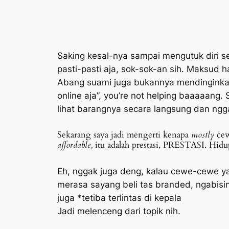
Saking kesal-nya sampai mengutuk diri sen
pasti-pasti aja, sok-sok-an sih. Maksud
Abang suami juga bukannya mendinginka
online aja”,
you’re not helping baaaaang
. 
lihat barangnya secara langsung dan ngg
Sekarang saya jadi mengerti kenapa
mostly
cew
affordable,
itu adalah prestasi, PRESTASI. Hidu
Eh, nggak juga deng, kalau cewe-cewe ya
merasa sayang beli tas
branded,
ngabisin
juga *tetiba terlintas di kepala
Jadi melenceng dari topik nih.