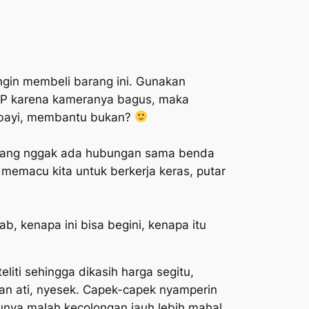
ingin membeli barang ini. Gunakan
i HP karena kameranya bagus, maka
kut bayi, membantu bukan?
memang nggak ada hubungan sama benda
u memacu kita untuk berkerja keras, putar
, kenapa ini bisa begini, kenapa itu
liti sehingga dikasih harga segitu,
kan ati, nyesek. Capek-capek nyamperin
taunya malah kecolongan jauh lebih mahal