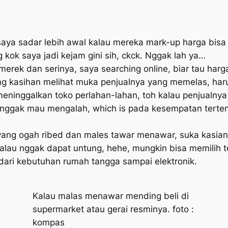
aya sadar lebih awal kalau mereka
mark-up
harga bisa 
kok saya jadi kejam gini sih, ckck. Nggak lah ya…
 merek dan serinya, saya searching online, biar tau har
ng kasihan melihat muka penjualnya yang memelas, ha
meninggalkan toko perlahan-lahan,
toh
kalau penjualnya 
ng nggak mau mengalah,
which is
pada kesempatan tertent
ang ogah ribed dan males tawar menawar, suka kasian k
kalau nggak dapat untung, hehe, mungkin bisa memilih 
dari kebutuhan rumah tangga sampai elektronik.
Kalau malas menawar mending beli di
supermarket atau gerai resminya. foto :
kompas