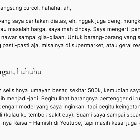
 langsung
curcol,
hahaha.
ah,
ang saya ceritakan diatas,
eh,
nggak juga
deng,
mungki
au masalah harga, saya mah
cincay. S
aya mengerti pen
au nawar sampai gila-gilaan. Untuk barang-barang yang
 pasti-pasti aja, misalnya di supermarket, atau gerai r
ongan, huhuhu
selisihnya lumayan besar, sekitar 500k, kemudian saya
ih menjadi-jadi. Begitu lihat barangnya bertengger di r
ngan model yang saya inginkan, tapi begitu keingetan 
li (kalau ke tembok sakit
euy).
Suami saya sampai
spea
nya Raisa – Hamish di Youtube, tapi masih kesal juga 