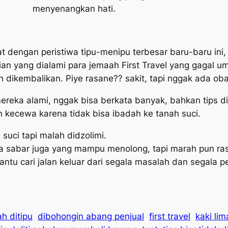
menyenangkan hati.
t dengan peristiwa tipu-menipu terbesar baru-baru ini, 
ian yang dialami para jemaah First Travel yang gagal 
n dikembalikan.
Piye rasane??
sakit, tapi nggak ada oba
ereka alami, nggak bisa berkata banyak, bahkan tips di
 kecewa karena tidak bisa ibadah ke tanah suci.
suci tapi malah didzolimi.
a sabar juga yang mampu menolong, tapi marah pun ra
tu cari jalan keluar dari segala masalah dan segala pe
ah ditipu
dibohongin abang penjual
first travel
kaki li