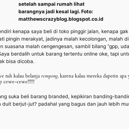
setelah sampai rumah lihat
barangnya jadi kesal lagi. Foto:
matthewscrazyblog.blogspot.co.id
diri kenapa saya beli di toko pinggir jalan, kenapa gak 
 hati pingin merakyat, jadinya malah kecolongan, mala
n suasana malah cengengesan, sambil bilang
“gpp,
udah
Saya berdalih untuk barang tertentu online oke, tapi unt
ak bisa dicoba.
e tuh kalau belanja
rempong,
karena kalau mereka dapetin apa
p cewe-cewe!!!!!!
ng suka beli barang branded, kepikiran banding-bandi
 duit berjut-jut? padahal yang bagus dan jauh lebih mu