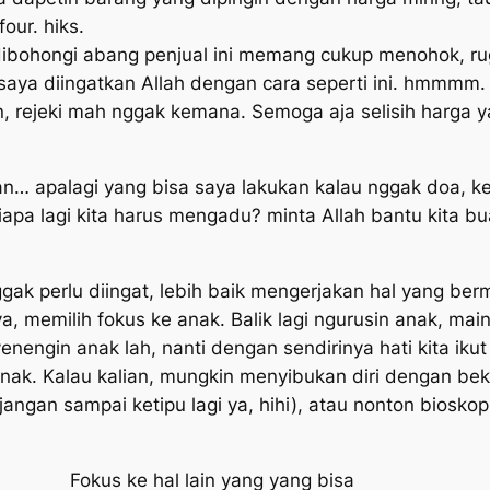
our. hiks.
ibohongi abang penjual ini memang cukup menohok, rugin
aya diingatkan Allah dengan cara seperti ini.
hmmmm.
n, rejeki mah nggak kemana. Semoga aja selisih harga y
n… apalagi yang bisa saya lakukan kalau nggak doa, ke
iapa lagi kita harus mengadu? minta Allah bantu kita bua
gak perlu diingat, lebih baik mengerjakan hal yang ber
a, memilih fokus ke anak. Balik lagi ngurusin anak, ma
engin anak lah, nanti dengan sendirinya hati kita ikut
anak. Kalau kalian, mungkin menyibukan diri dengan beke
 jangan sampai ketipu lagi ya, hihi), atau nonton biosko
Fokus ke hal lain yang yang bisa