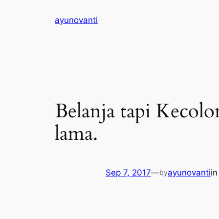
Skip
ayunovanti
to
content
Belanja tapi Kecol
lama.
Sep 7, 2017
—
ayunovanti
i
by