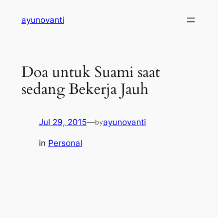
Skip
ayunovanti
to
content
Doa untuk Suami saat
sedang Bekerja Jauh
Jul 29, 2015
—
ayunovanti
by
in
Personal