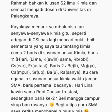
Rahmah bahkan lulusan S2 Ilmu Kimia dan
sempat menjadi dosen di Universitas di
Palangkaraya.
Kayaknya menarik ya mbak bisa tau
senyawa-senyawa kimia gitu, seperti
adegan di CSI pas lagi mencari bukti, hhihi
sementara yang saya tau tentang kimia
cuma 2 baris di susunan unsur Kimia, baris
1: (H)ari, (Li)na, K(awin) sama, Rb(obi),
Cs(ear), Fr(ustasi). Baris 2 : Be(li), Mg(ga),
Ca(mpur), Sr(up), Ba(u), Ra(sanya). Itu cara
ngapalin susunan unsur kimia waktu jaman
SMA, baris pertama bacanya :
Hari Lina
kawin sama Robi Caesar frustasi
,
sedangkan baris ke-2 :
Beli mangga campur
sirup bau rasanya.
Begitu tips guru SMA
saya ketika menghapal rumus kimia