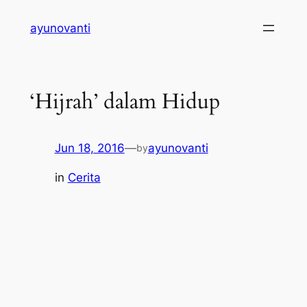
Skip
ayunovanti
to
content
‘Hijrah’ dalam Hidup
Jun 18, 2016
—
ayunovanti
by
in
Cerita