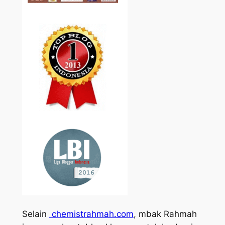
Selain
chemistrahmah.com
, mbak Rahmah