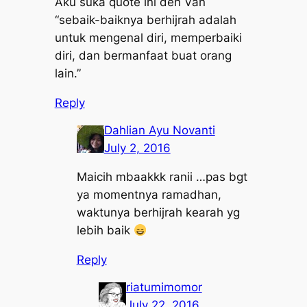
Aku suka quote ini deh Van
“sebaik-baiknya berhijrah adalah
untuk mengenal diri, memperbaiki
diri, dan bermanfaat buat orang
lain.”
Reply
Dahlian Ayu Novanti
July 2, 2016
Maicih mbaakkk ranii …pas bgt
ya momentnya ramadhan,
waktunya berhijrah kearah yg
lebih baik
Reply
riatumimomor
July 22, 2016