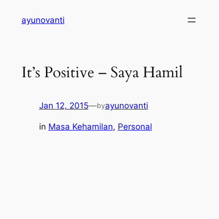
Skip
ayunovanti
to
content
It’s Positive – Saya Hamil
Jan 12, 2015
—
ayunovanti
by
in
Masa Kehamilan
, 
Personal