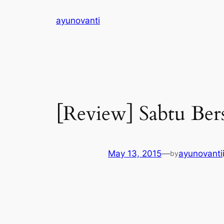
Skip
ayunovanti
to
content
[Review] Sabtu Be
May 13, 2015
—
ayunovanti
by