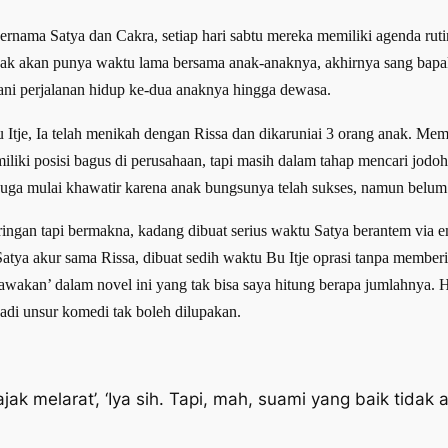
 bernama Satya dan Cakra, setiap hari sabtu mereka memiliki agenda ru
idak akan punya waktu lama bersama anak-anaknya, akhirnya sang bapak
i perjalanan hidup ke-dua anaknya hingga dewasa.
tje, Ia telah menikah dengan Rissa dan dikaruniai 3 orang anak. Memi
iliki posisi bagus di perusahaan, tapi masih dalam tahap mencari jod
juga mulai khawatir karena anak bungsunya telah sukses, namun belu
ngan tapi bermakna, kadang dibuat serius waktu Satya berantem via em
Satya akur sama Rissa, dibuat sedih waktu Bu Itje oprasi tanpa membe
wakan’ dalam novel ini yang tak bisa saya hitung berapa jumlahnya. 
jadi unsur komedi tak boleh dilupakan.
ajak melarat’, ‘Iya sih. Tapi, mah, suami yang baik tidak