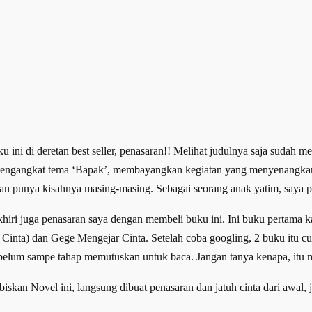
ku ini di deretan best seller, penasaran!! Melihat judulnya saja sudah 
, mengangkat tema ‘Bapak’, membayangkan kegiatan yang menyenangkan
n punya kisahnya masing-masing. Sebagai seorang anak yatim, saya pu
khiri juga penasaran saya dengan membeli buku ini. Ini buku pertama 
inta) dan Gege Mengejar Cinta. Setelah coba googling, 2 buku itu cuku
, belum sampe tahap memutuskan untuk baca. Jangan tanya kenapa, itu mi
n Novel ini, langsung dibuat penasaran dan jatuh cinta dari awal, jad