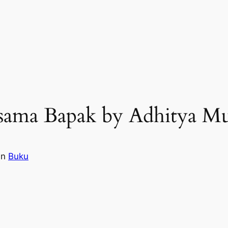
rsama Bapak by Adhitya M
in
Buku