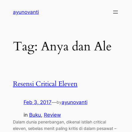
Skip
ayunovanti
to
content
Tag:
Anya dan Ale
Resensi Critical Eleven
Feb 3, 2017
—
ayunovanti
by
in
Buku
, 
Review
Dalam dunia penerbangan, dikenal istilah critical
eleven, sebelas menit paling kritis di dalam pesawat –