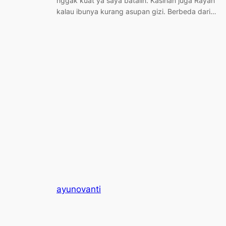
nggak kuat ya saya batalin. Kasihan juga Rayan
kalau ibunya kurang asupan gizi. Berbeda dari…
ayunovanti