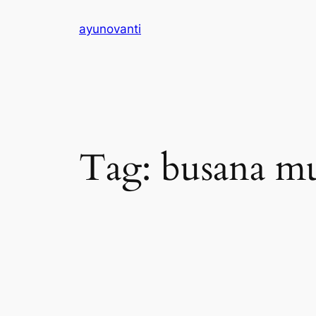
Skip
ayunovanti
to
content
Tag:
busana mu